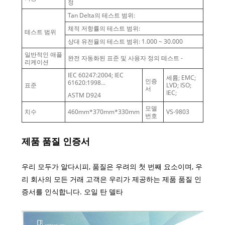
정
Tan Delta의 테스트 범위:
체적 저항률의 테스트 범위:
테스트 범위
상대 유전율의 테스트 범위: 1.000 ~ 30.000
일반적인 애플
완전 자동화된 표준 및 사용자 정의 테스트 -
리케이션
IEC 60247:2004; IEC
세륨; EMC;
인증
61620:1998...
표준
LVD; ISO;
서
IEC;
ASTM D924
모델
치수
460mm*370mm*330mm
VS-9803
번호
제품 품질 인증서
우리 모두가 알다시피, 품질은 우려의 첫 번째 요소이며, 우
리 회사의 모든 거래 고객은 우리가 제공하는 제품 품질 인
증서를 인식합니다. 오일 탄 델타